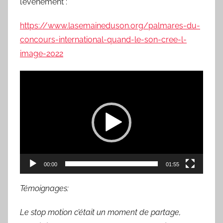
l’événement :
https://www.lasemaineduson.org/palmares-du-
concours-international-quand-le-son-cree-l-
image-2022
Lecteur
vidéo
00:00
01:55
Témoignages:
Le stop motion c’était un moment de partage,