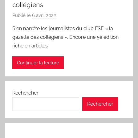
collégiens
Publié le
6 avril 2022
p
a
Rien n’arrête les journalistes du club FSE « la
r
gazette des collégiens ». Encore une 5è édition
m
riche en articles
f
r
Continuer la lecture
e
a
r
d
Rechercher
Rechercher