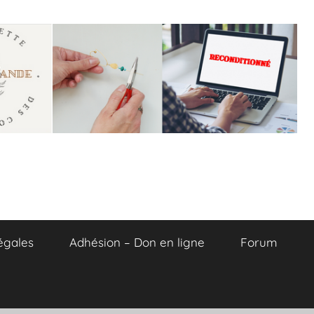
égales
Adhésion – Don en ligne
Forum