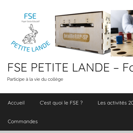
Aller
au
contenu
FSE PETITE LANDE – Fo
Participe à la vie du collège
Accueil
C’est quoi le FSE ?
Les activités 
Commandes